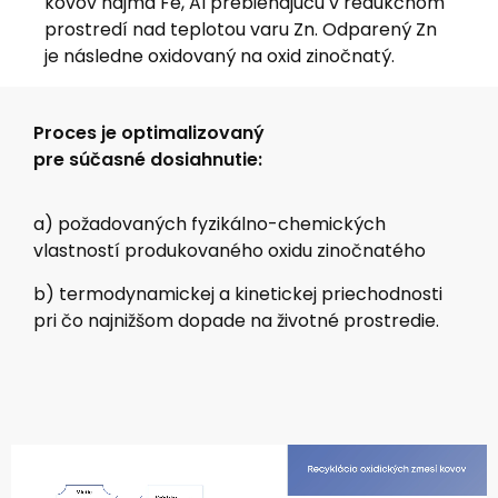
kovov najmä Fe, Al prebiehajúcu v redukčnom
prostredí nad teplotou varu Zn. Odparený Zn
je následne oxidovaný na oxid zinočnatý.
Proces je optimalizovaný
pre súčasné dosiahnutie:
a) požadovaných fyzikálno-chemických
vlastností produkovaného oxidu zinočnatého
b) termodynamickej a kinetickej priechodnosti
pri čo najnižšom dopade na životné prostredie.