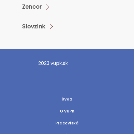
Zencor
Slovzink
2023 vupk.sk
Úvod
O VUPK
Pracoviská