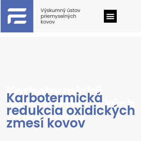
Karbotermická
Karbotermická
redukcia oxidických
redukcia oxidických
zmesí kovov
zmesí kovov