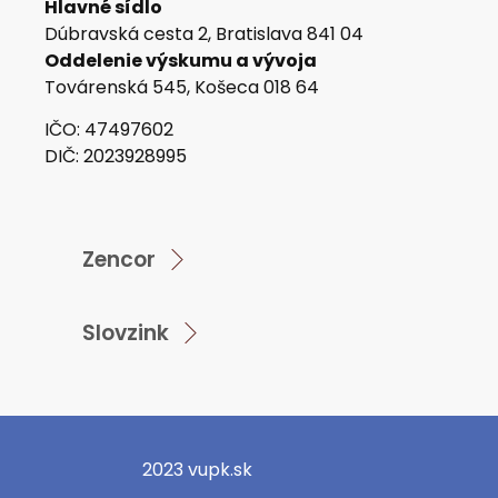
Hlavné sídlo
Dúbravská cesta 2, Bratislava 841 04
Oddelenie výskumu a vývoja
Továrenská 545, Košeca 018 64
IČO: 47497602
DIČ: 2023928995
Zencor
Slovzink
2023 vupk.sk